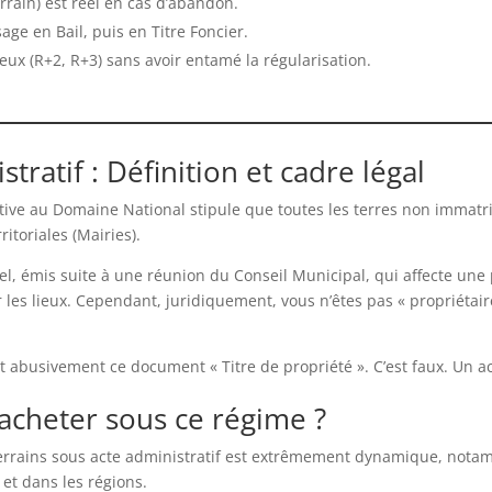
errain) est réel en cas d’abandon.
age en Bail, puis en Titre Foncier.
ux (R+2, R+3) sans avoir entamé la régularisation.
ratif : Définition et cadre légal
lative au Domaine National stipule que toutes les terres non immatr
ritoriales (Mairies).
ciel, émis suite à une réunion du Conseil Municipal, qui affecte un
 les lieux. Cependant, juridiquement, vous n’êtes pas « propriétair
busivement ce document « Titre de propriété ». C’est faux. Un acte
acheter sous ce régime ?
terrains sous acte administratif est extrêmement dynamique, nota
et dans les régions.