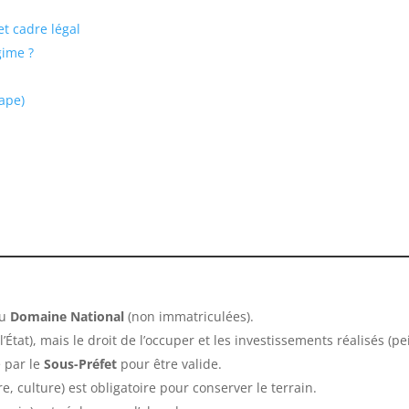
et cadre légal
gime ?
tape)
du
Domaine National
(non immatriculées).
’État), mais le droit de l’occuper et les investissements réalisés (pe
é par le
Sous-Préfet
pour être valide.
re, culture) est obligatoire pour conserver le terrain.