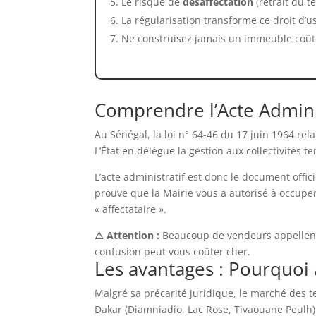
Le risque de
désaffectation
(retrait du t
La régularisation transforme ce droit d’us
Ne construisez jamais un immeuble coûte
Comprendre l’Acte Administ
Au Sénégal, la loi n° 64-46 du 17 juin 1964 re
L’État en délègue la gestion aux collectivités ter
L’acte administratif est donc le document offi
prouve que la Mairie vous a autorisé à occuper
« affectataire ».
⚠ Attention :
Beaucoup de vendeurs appellent a
confusion peut vous coûter cher.
Les avantages : Pourquoi 
Malgré sa précarité juridique, le marché des 
Dakar (Diamniadio, Lac Rose, Tivaouane Peulh) 