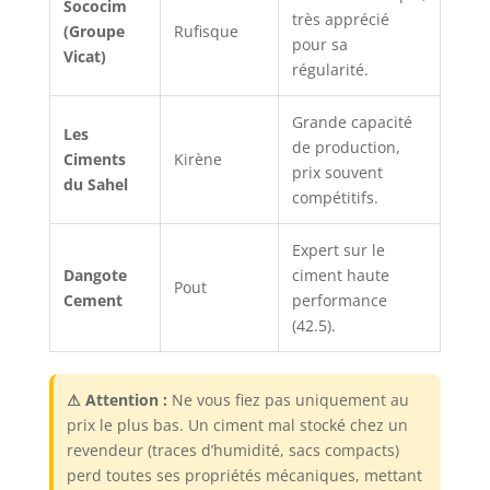
Sococim
très apprécié
(Groupe
Rufisque
pour sa
Vicat)
régularité.
Grande capacité
Les
de production,
Ciments
Kirène
prix souvent
du Sahel
compétitifs.
Expert sur le
Dangote
ciment haute
Pout
Cement
performance
(42.5).
⚠ Attention :
Ne vous fiez pas uniquement au
prix le plus bas. Un ciment mal stocké chez un
revendeur (traces d’humidité, sacs compacts)
perd toutes ses propriétés mécaniques, mettant