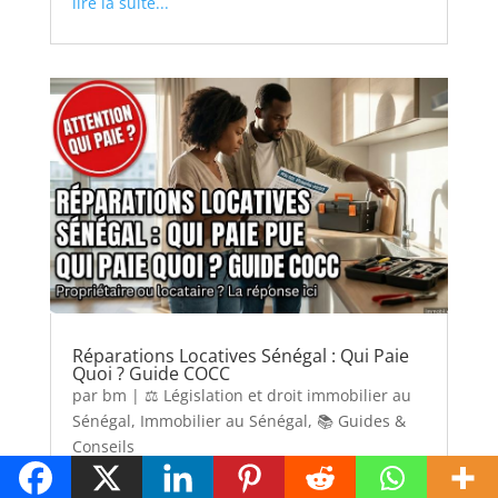
lire la suite...
Réparations Locatives Sénégal : Qui Paie
Quoi ? Guide COCC
par
bm
|
⚖️ Législation et droit immobilier au
Sénégal
,
Immobilier au Sénégal
,
📚 Guides &
Conseils
Partage cet article Réparations locatives au