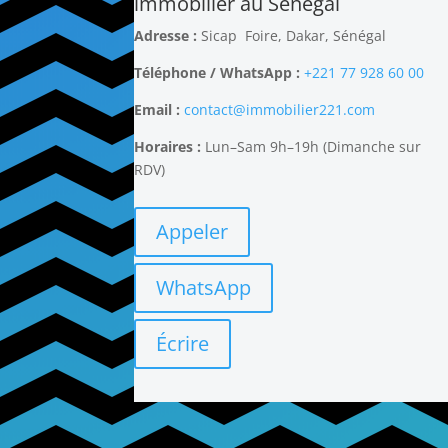
immobilier au Sénégal
Adresse :
Sicap Foire, Dakar, Sénégal
Téléphone / WhatsApp :
+221 77 928 60 00
Email :
contact@immobilier221.com
Horaires :
Lun–Sam 9h–19h
(Dimanche sur
RDV)
Appeler
WhatsApp
Écrire