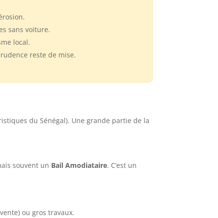
érosion.
es sans voiture.
sme local.
 prudence reste de mise.
stiques du Sénégal). Une grande partie de la
 mais souvent un
Bail Amodiataire
. C’est un
vente) ou gros travaux.