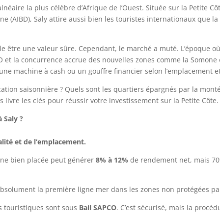
balnéaire la plus célèbre d’Afrique de l’Ouest. Située sur la Petite 
gne (AIBD), Saly attire aussi bien les touristes internationaux que 
 être une valeur sûre. Cependant, le marché a muté. L’époque où l
PCO et la concurrence accrue des nouvelles zones comme la Somone
 une machine à cash ou un gouffre financier selon l’emplacement et 
 location saisonnière ? Quels sont les quartiers épargnés par la mo
 livre les clés pour réussir votre investissement sur la Petite Côte.
à Saly ?
alité et de l’emplacement.
cine bien placée peut générer
8% à 12%
de rendement net, mais 70
 absolument la première ligne mer dans les zones non protégées par
s touristiques sont sous
Bail SAPCO
. C’est sécurisé, mais la procé