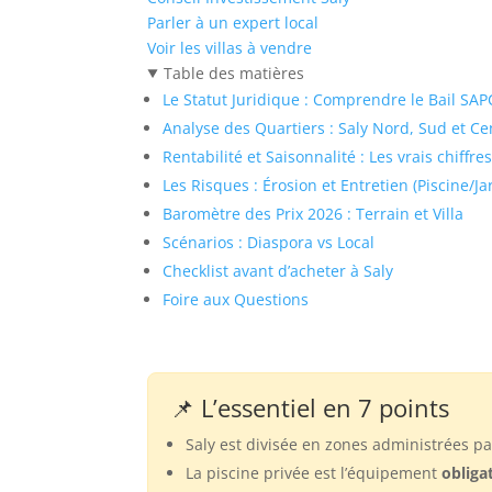
Parler à un expert local
Voir les villas à vendre
Table des matières
Le Statut Juridique : Comprendre le Bail SA
Analyse des Quartiers : Saly Nord, Sud et Ce
Rentabilité et Saisonnalité : Les vrais chiffre
Les Risques : Érosion et Entretien (Piscine/Ja
Baromètre des Prix 2026 : Terrain et Villa
Scénarios : Diaspora vs Local
Checklist avant d’acheter à Saly
Foire aux Questions
📌 L’essentiel en 7 points
Saly est divisée en zones administrées pa
La piscine privée est l’équipement
obliga