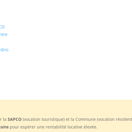
PCO
ntre
s
rdin)
r la
SAPCO
(vocation touristique) et la Commune (vocation résidenti
toire
pour espérer une rentabilité locative élevée.