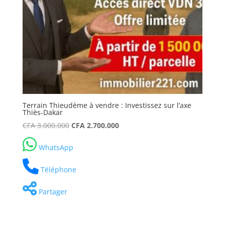
Terrain Thieudème à vendre : Investissez sur l’axe
Thiès-Dakar
Le
Le
CFA
3.000.000
CFA
2.700.000
prix
prix
WhatsApp
initial
actuel
était :
est :
Téléphone
CFA 3.000.000.
CFA 2.700.000.
Partager