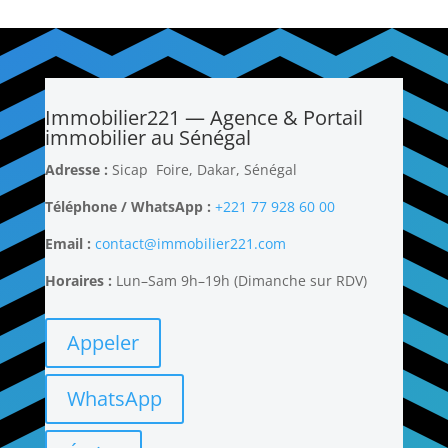
Immobilier221 — Agence & Portail
immobilier au Sénégal
Adresse :
Sicap Foire, Dakar, Sénégal
Téléphone / WhatsApp :
+221 77 928 60 00
Email :
contact@immobilier221.com
Horaires :
Lun–Sam 9h–19h
(Dimanche sur RDV)
Appeler
WhatsApp