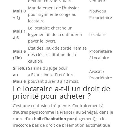
définitif chez le Notaire.
Vendeur
Mandatement de l’huissier
Mois 0
Nouveau
pour signifier le congé au
+ 1j
Propriétaire
locataire.
Le locataire cherche un
Mois 1
logement (il doit continuer à
Locataire
à 6
payer le loyer).
État des lieux de sortie, remise
Mois 6
Propriétaire
des clés, restitution de la
(Fin)
/ Locataire
caution.
Si refus
Saisine du Juge pour
Avocat /
au
« Expulsion ». Procédure
Propriétaire
Mois 6
pouvant durer 3 à 12 mois.
Le locataire a-t-il un droit de
priorité pour acheter ?
C’est une confusion fréquente. Contrairement à
d’autres pays (comme la France), au Sénégal, dans le
cadre d’un
bail d’habitation pur
(logement), la loi
n’accorde pas de droit de préemption automatique