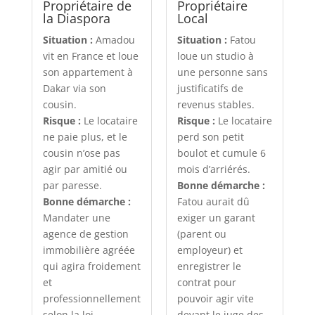
Propriétaire de
Propriétaire
la Diaspora
Local
Situation :
Amadou
Situation :
Fatou
vit en France et loue
loue un studio à
son appartement à
une personne sans
Dakar via son
justificatifs de
cousin.
revenus stables.
Risque :
Le locataire
Risque :
Le locataire
ne paie plus, et le
perd son petit
cousin n’ose pas
boulot et cumule 6
agir par amitié ou
mois d’arriérés.
par paresse.
Bonne démarche :
Bonne démarche :
Fatou aurait dû
Mandater une
exiger un garant
agence de gestion
(parent ou
immobilière agréée
employeur) et
qui agira froidement
enregistrer le
et
contrat pour
professionnellement
pouvoir agir vite
selon la loi
devant le juge des