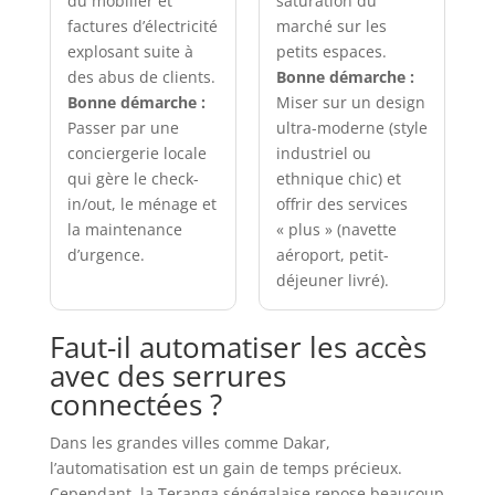
du mobilier et
saturation du
factures d’électricité
marché sur les
explosant suite à
petits espaces.
des abus de clients.
Bonne démarche :
Bonne démarche :
Miser sur un design
Passer par une
ultra-moderne (style
conciergerie locale
industriel ou
qui gère le check-
ethnique chic) et
in/out, le ménage et
offrir des services
la maintenance
« plus » (navette
d’urgence.
aéroport, petit-
déjeuner livré).
Faut-il automatiser les accès
avec des serrures
connectées ?
Dans les grandes villes comme Dakar,
l’automatisation est un gain de temps précieux.
Cependant, la Teranga sénégalaise repose beaucoup