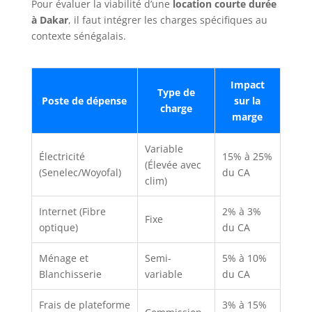
Pour évaluer la viabilité d’une
location courte durée
à Dakar
, il faut intégrer les charges spécifiques au
contexte sénégalais.
Impact
Type de
Poste de dépense
sur la
charge
marge
Variable
Électricité
15% à 25%
(Élevée avec
(Senelec/Woyofal)
du CA
clim)
Internet (Fibre
2% à 3%
Fixe
optique)
du CA
Ménage et
Semi-
5% à 10%
Blanchisserie
variable
du CA
Frais de plateforme
3% à 15%