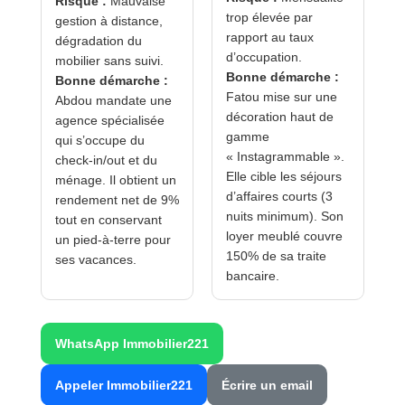
Risque :
Mauvaise
trop élevée par
gestion à distance,
rapport au taux
dégradation du
d’occupation.
mobilier sans suivi.
Bonne démarche :
Bonne démarche :
Fatou mise sur une
Abdou mandate une
décoration haut de
agence spécialisée
gamme
qui s’occupe du
« Instagrammable ».
check-in/out et du
Elle cible les séjours
ménage. Il obtient un
d’affaires courts (3
rendement net de 9%
nuits minimum). Son
tout en conservant
loyer meublé couvre
un pied-à-terre pour
150% de sa traite
ses vacances.
bancaire.
WhatsApp Immobilier221
Appeler Immobilier221
Écrire un email