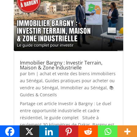
Immobilier Bargny : Investir Terrain,
Maison & Zone Industrielle
par
bm
|
achat et vente des biens immobiliers
au Sénégal
,
Guides pratiques pour acheter ou
vendre au Sénégal
,
Immobilier au Sénégal
,
📚
Guides & Conseils
Partage cet article Investir à Bargny : Le duel
entre opportunité industrielle et cadre
résidentiel, le guide complet Située à
seulement 30 kilomètres de Dakar, Bargny est
une ville carrefour au destin singulier. Coincée