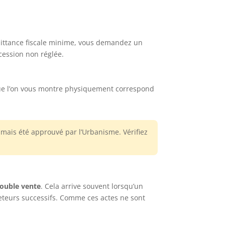
uittance fiscale minime, vous demandez un
ccession non réglée.
n que l’on vous montre physiquement correspond
amais été approuvé par l’Urbanisme. Vérifiez
ouble vente
. Cela arrive souvent lorsqu’un
heteurs successifs. Comme ces actes ne sont