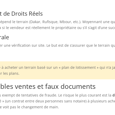
at de Droits Réels
dépend le terrain (Dakar, Rufisque, Mbour, etc.). Moyennant une q
 si le vendeur est réellement le propriétaire ou s’il s’agit d’une su
rale
r une vérification sur site. Le but est de s’assurer que le terrai
à acheter un terrain basé sur un « plan de lotissement » qui n’a j
r les plans.
ubles ventes et faux documents
s exempt de tentatives de fraude. Le risque le plus courant est la
d
vé » (un contrat entre deux personnes sans notaire) à plusieurs ac
 ne voit pas le changement de main.