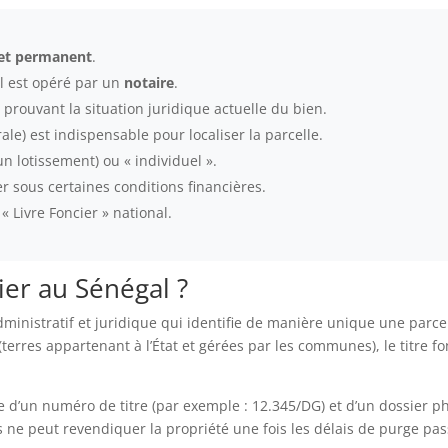
e et permanent
.
’il est opéré par un
notaire
.
prouvant la situation juridique actuelle du bien.
le) est indispensable pour localiser la parcelle.
un lotissement) ou « individuel ».
er sous certaines conditions financières.
« Livre Foncier » national.
cier au Sénégal ?
nistratif et juridique qui identifie de manière unique une parcelle
erres appartenant à l’État et gérées par les communes), le titre fo
.
se d’un numéro de titre (par exemple : 12.345/DG) et d’un dossier p
s ne peut revendiquer la propriété une fois les délais de purge pass