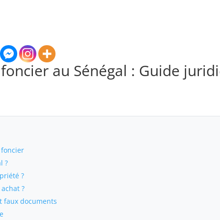
e foncier au Sénégal : Guide jurid
 foncier
l ?
priété ?
 achat ?
et faux documents
re